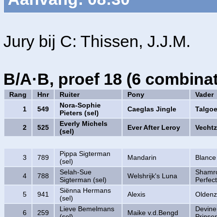
Jury bij C: Thissen, J.J.M.
B/A·B, proef 18 (6 combinat
Rang
Hnr
Ruiter
Pony
Vader
Nora-Sophie
1
549
Caeglas Jingle
Talgoe
Pieters (sel)
Everly Michels
2
525
Ever After Leroy
Vechtz
(sel)
Pippa Sigterman
3
789
Mandarin
Blance
(sel)
Selah-Sue
Shamro
4
788
Welshrijk's Luna
Sigterman (sel)
Perfect
Siënna Hermans
5
941
Alexis
Oldenzi
(sel)
Lieve Bemelmans
Devine
6
259
Maike v.d.Bengd
(sel)
Prinse