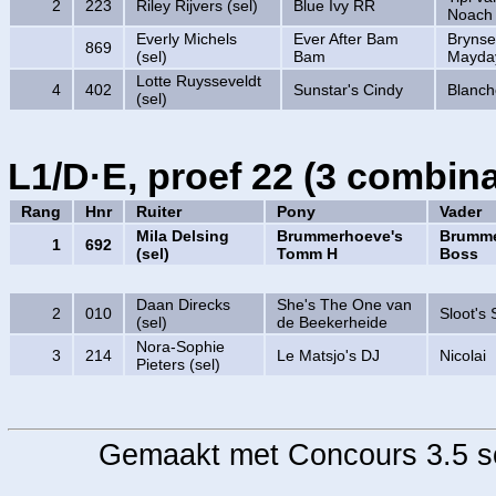
2
223
Riley Rijvers (sel)
Blue Ivy RR
Noach
Everly Michels
Ever After Bam
Brynse
869
(sel)
Bam
Mayda
Lotte Ruysseveldt
4
402
Sunstar's Cindy
Blanc
(sel)
L1/D·E, proef 22 (3 combina
Rang
Hnr
Ruiter
Pony
Vader
Mila Delsing
Brummerhoeve's
Brumme
1
692
(sel)
Tomm H
Boss
Daan Direcks
She's The One van
2
010
Sloot's 
(sel)
de Beekerheide
Nora-Sophie
3
214
Le Matsjo's DJ
Nicolai
Pieters (sel)
Gemaakt met Concours 3.5 so