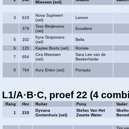
Miessen (sel)
Nova Supheert
3
619
Lemon
(sel)
Tess Bleijlevens
379
Excellent
(sel)
Kyra Sluijsmans
5
102
Bella
(sel)
6
120
Kaylee Boots (sel)
Romée
Cira Meessen
Sara Lee van de
7
654
(sel)
Beekerheide
8
764
Aury Ehlen (sel)
Pompás
L1/A·B·C, proef 22 (4 combi
Rang
Hnr
Ruiter
Pony
Vader
Dyvana
Stefan Van Het
Skello
1
210
Grotenhuis (sel)
Zwarte Water
Bened
Tipi va