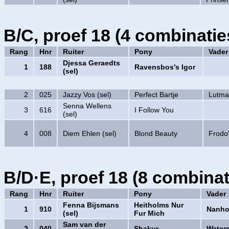
B/C, proef 18 (4 combinatie
Rang
Hnr
Ruiter
Pony
Vader
Djessa Geraedts
1
188
Ravensbos's Igor
(sel)
2
025
Jazzy Vos (sel)
Perfect Bartje
Lutma
Senna Wellens
3
616
I Follow You
(sel)
4
008
Diem Ehlen (sel)
Blond Beauty
Frodo
B/D·E, proef 18 (8 combinat
Rang
Hnr
Ruiter
Pony
Vader
Fenna Bijsmans
Heitholms Nur
1
910
Nanho
(sel)
Fur Mich
Sam van der
2
040
Shakur
Waterm