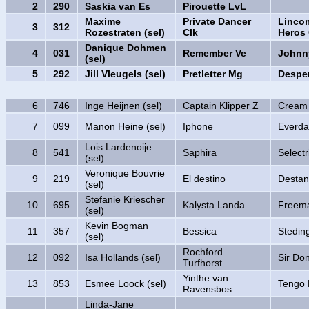
2
290
Saskia van Es
Pirouette LvL
Maxime
Private Dancer
Linco
3
312
Rozestraten (sel)
Clk
Heros 
Danique Dohmen
4
031
Remember Ve
Johnn
(sel)
5
292
Jill Vleugels (sel)
Pretletter Mg
Despe
6
746
Inge Heijnen (sel)
Captain Klipper Z
Cream
7
099
Manon Heine (sel)
Iphone
Everda
Lois Lardenoije
8
541
Saphira
Selectr
(sel)
Veronique Bouvrie
9
219
El destino
Desta
(sel)
Stefanie Kriescher
10
695
Kalysta Landa
Freem
(sel)
Kevin Bogman
11
357
Bessica
Stedin
(sel)
Rochford
12
092
Isa Hollands (sel)
Sir Don
Turfhorst
Yinthe van
13
853
Esmee Loock (sel)
Tengo
Ravensbos
Linda-Jane