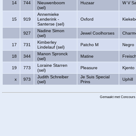
14
744
Nieuwenboom
Huzaar
W V S
(sel)
Annemieke
15
919
Lenderink -
Oxford
Kiekeb
Santerse (sel)
Nadine Simon
927
Jewel Coolhorses
Charm
(sel)
Kimberley
17
731
Patcho M
Negro
Lindelauf (sel)
Manon Spronck
18
344
Matine
Freisc
(sel)
Loraine Starren
19
773
Pleasure
Kjento
(sel)
Judith Schreiber
Je Suis Special
x
973
Uphill
(sel)
Prins
Gemaakt met Concours 3