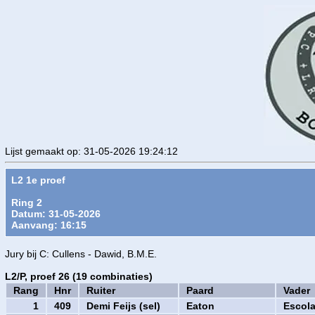
Lijst gemaakt op: 31-05-2026 19:24:12
L2 1e proef
Ring 2
Datum: 31-05-2026
Aanvang: 16:15
Jury bij C: Cullens - Dawid, B.M.E.
L2/P, proef 26 (19 combinaties)
Rang
Hnr
Ruiter
Paard
Vader
1
409
Demi Feijs (sel)
Eaton
Escola