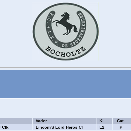
Vader
Kl.
Cat.
r Clk
Lincom'S Lord Heros Cl
L2
P