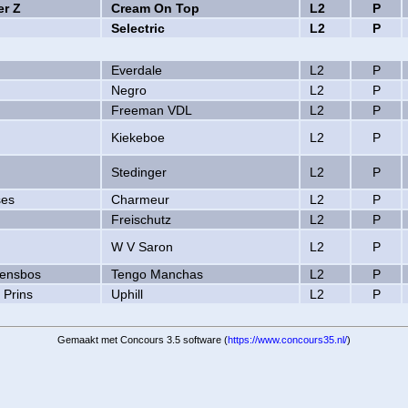
er Z
Cream On Top
L2
P
Selectric
L2
P
Everdale
L2
P
Negro
L2
P
Freeman VDL
L2
P
Kiekeboe
L2
P
Stedinger
L2
P
ses
Charmeur
L2
P
Freischutz
L2
P
W V Saron
L2
P
vensbos
Tengo Manchas
L2
P
 Prins
Uphill
L2
P
Gemaakt met Concours 3.5 software (
https://www.concours35.nl/
)