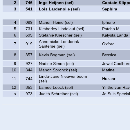
2
746
Inge Heijnen (sel)
Captain Klipp
3
541
Lois Lardenoije (sel)
Saphira
4
099
Manon Heine (sel)
Iphone
5
731
Kimberley Lindelauf (sel)
Patcho M
6
695
Stefanie Kriescher (sel)
Kalysta Landa
Annemieke Lenderink -
7
919
Oxford
Santerse (sel)
8
357
Kevin Bogman (sel)
Bessica
9
927
Nadine Simon (sel)
Jewel Coolhor
10
344
Manon Spronck (sel)
Matine
Linda-Jane Nieuwenboom
11
744
Huzaar
(sel)
12
853
Esmee Loock (sel)
Yinthe van Ra
x
973
Judith Schreiber (sel)
Je Suis Special