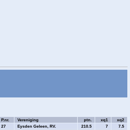
P.nr.
Vereniging
ptn.
xq1
xq2
27
Eysden Geleen, RV.
210.5
7
7.5