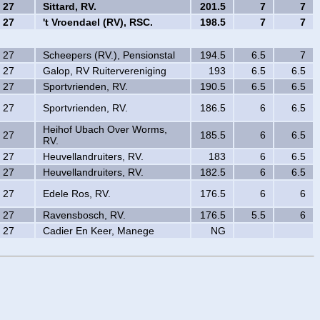
27
Sittard, RV.
201.5
7
7
27
't Vroendael (RV), RSC.
198.5
7
7
27
Scheepers (RV.), Pensionstal
194.5
6.5
7
27
Galop, RV Ruitervereniging
193
6.5
6.5
27
Sportvrienden, RV.
190.5
6.5
6.5
27
Sportvrienden, RV.
186.5
6
6.5
Heihof Ubach Over Worms,
27
185.5
6
6.5
RV.
27
Heuvellandruiters, RV.
183
6
6.5
27
Heuvellandruiters, RV.
182.5
6
6.5
27
Edele Ros, RV.
176.5
6
6
27
Ravensbosch, RV.
176.5
5.5
6
27
Cadier En Keer, Manege
NG